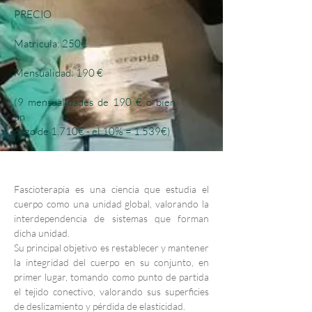
PRECIO
​Matricula: 250€​
​​​Mensualidad: 190 €
(9 mensualidades de 190 € o bien
un
pago de 1.710€ - el 10% = 1.539€)
Fascioterapia es una ciencia que estudia el 
cuerpo como una unidad global, valorando la 
interdependencia de sistemas que forman 
dicha unidad.
Su principal objetivo es restablecer y mantener 
la integridad del cuerpo en su conjunto, en 
primer lugar, tomando como punto de partida 
el tejido conectivo, valorando sus superficies 
de deslizamiento y pérdida de elasticidad. 