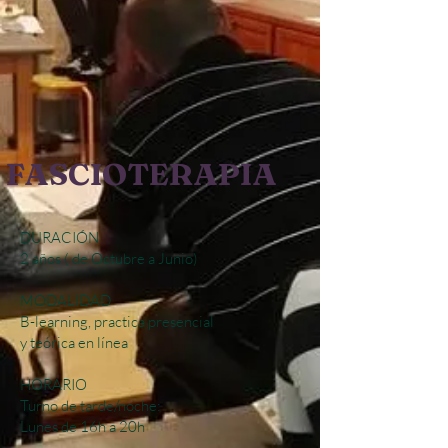
FASCIOTERAPIA
DURACIÓN
2 años ( de Octubre a Junio)
MODALIDAD
B-learning, practica presencial
y teórica en línea
HORARIO
Turno de tarde/noche:​​
Lunes de 16h a 20h