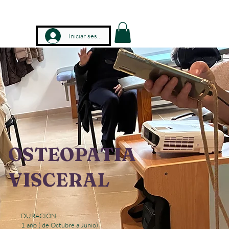
ESTAMOS
Blog
PREGUNTAS FRECUENTES
MAS
Iniciar sesión
OSTEOPATIA
VISCERAL
DURACIÓN
1 año ( de Octubre a Junio)