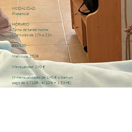
MODALIDAD
Presencial
HORARIO
Turno de tarde/noche:​​
Miercoles de 17h a 21h
PRECIO
​Matricula: 250€​
​​​Mensualidad: 190 €
(9 mensualidades de 190 € o bien un
pago de 1.710€ - el 10% = 1.539€)