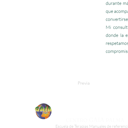
durante má
que acompa
convertirse
Mi consulta
donde la e
respetamo
compromiso,
Previa
GAIA
CENTRO
PALMA
Escuela de Terapias Manuales de referenci